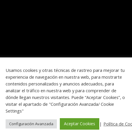
nes de Obama y Bi
28.3.2025
Usamos cookies y otras técnicas de rastreo para mejorar tu
Fernandez,
experiencia de navegación en nuestra web, para mostrarte
contenidos personalizados y anuncios adecuados, para
Subsecret
analizar el tráfico en nuestra web y para comprender de
dónde llegan nuestros visitantes. Puede “Aceptar Cookies”, o
las admini
visitar el apartado de "Configuración Avanzada/ Cookie
Settings"
Obama y 
Aceptar Cookies
|
Política de Co
Configuración Avanzada